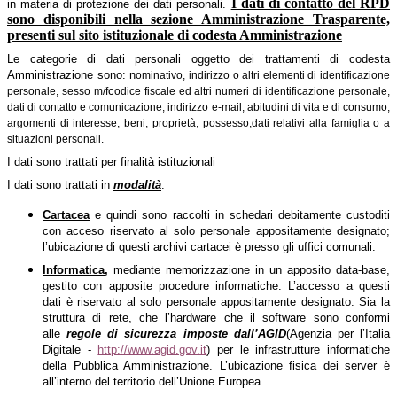
I dati di contatto del RPD
in materia di protezione dei dati personali.
sono disponibili nella sezione Amministrazione Trasparente,
presenti sul sito istituzionale di codesta Amministrazione
Le categorie di dati personali oggetto dei trattamenti di codesta
Amministrazione sono: n
ominativo, indirizzo o altri elementi di identificazione
c
personale, sesso m/f
odice fiscale ed altri numeri di identificazione personale,
dati di contatto e comunicazione, indirizzo e-mail, abitudini di vita e di consumo,
argomenti di interesse,
beni, proprietà, possesso,
dati relativi alla famiglia o a
situazioni personali.
I dati sono trattati per finalità istituzionali
I dati sono trattati in
modalità
:
Cartacea
e quindi sono raccolti in schedari debitamente custoditi
con acceso riservato al solo personale appositamente designato;
l’ubicazione di questi archivi cartacei è presso gli uffici comunali.
Informatica,
mediante memorizzazione in un apposito data-base,
gestito con apposite procedure informatiche. L’accesso a questi
dati è riservato al solo personale appositamente designato. Sia la
struttura di rete, che l’hardware che il software sono conformi
alle
regole di sicurezza imposte dall’AGID
(Agenzia per l’Italia
Digitale -
http://www.agid.gov.it
) per le infrastrutture informatiche
della Pubblica Amministrazione. L’ubicazione fisica dei server è
all’interno del territorio dell’Unione Europea